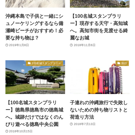
沖縄本島で子供と一緒にシ
【100名城スタンプラリ
ュノーケリングするなら備
ー】現存する天守・高知城
瀬崎ビーチがおすすめ！必
へ。高知市街を見渡せる綺
要な持ち物は？
麗なお城
2019年1月8日
2018年11月6日
100名城スタンプラリー
旅行
【100名城スタンプラリ
子連れの沖縄旅行で失敗し
ー】徳島県徳島市の徳島城
ないための持ち物リストと
へ。城跡だけではなくのん
荷造り方法
びり遊べる徳島中央公園
2018年7月13日
2018年10月15日