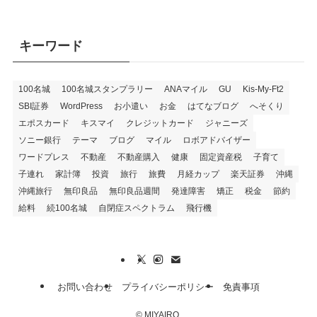
キーワード
100名城
100名城スタンプラリー
ANAマイル
GU
Kis-My-Ft2
SBI証券
WordPress
お小遣い
お金
はてなブログ
へそくり
エポスカード
キスマイ
クレジットカード
ジャニーズ
ソニー銀行
テーマ
ブログ
マイル
ロボアドバイザー
ワードプレス
不動産
不動産購入
健康
固定資産税
子育て
子連れ
家計簿
投資
旅行
旅費
月経カップ
楽天証券
沖縄
沖縄旅行
無印良品
無印良品週間
発達障害
矯正
税金
節約
給料
続100名城
自閉症スペクトラム
飛行機
お問い合わせ
プライバシーポリシー
免責事項
©
MIYAIRO.