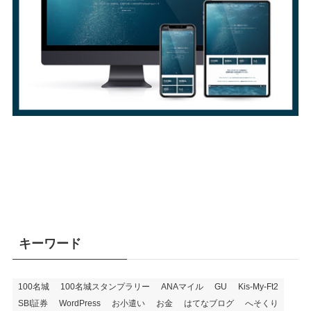
キーワード
100名城
100名城スタンプラリー
ANAマイル
GU
Kis-My-Ft2
SBI証券
WordPress
お小遣い
お金
はてなブログ
へそくり