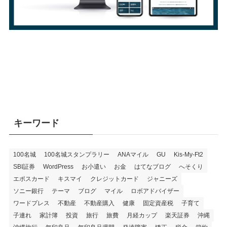
キーワード
100名城
100名城スタンプラリー
ANAマイル
GU
Kis-My-Ft2
SBI証券
WordPress
お小遣い
お金
はてなブログ
へそくり
エポスカード
キスマイ
クレジットカード
ジャニーズ
ソニー銀行
テーマ
ブログ
マイル
ロボアドバイザー
ワードプレス
不動産
不動産購入
健康
固定資産税
子育て
子連れ
家計簿
投資
旅行
旅費
月経カップ
楽天証券
沖縄