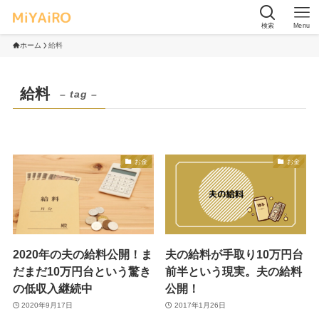
検索
Menu
ホーム
給料
給料
– tag –
お金
お金
2020年の夫の給料公開！ま
夫の給料が手取り10万円台
だまだ10万円台という驚き
前半という現実。夫の給料
の低収入継続中
公開！
2020年9月17日
2017年1月26日