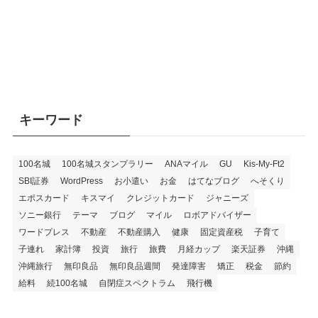
キーワード
100名城
100名城スタンプラリー
ANAマイル
GU
Kis-My-Ft2
SBI証券
WordPress
お小遣い
お金
はてなブログ
へそくり
エポスカード
キスマイ
クレジットカード
ジャニーズ
ソニー銀行
テーマ
ブログ
マイル
ロボアドバイザー
ワードプレス
不動産
不動産購入
健康
固定資産税
子育て
子連れ
家計簿
投資
旅行
旅費
月経カップ
楽天証券
沖縄
沖縄旅行
無印良品
無印良品週間
発達障害
矯正
税金
節約
給料
続100名城
自閉症スペクトラム
飛行機