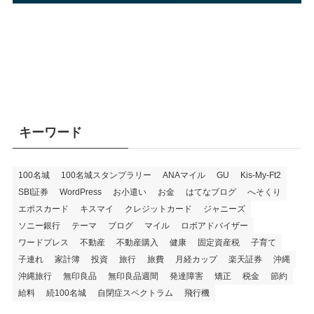
キーワード
100名城
100名城スタンプラリー
ANAマイル
GU
Kis-My-Ft2
SBI証券
WordPress
お小遣い
お金
はてなブログ
へそくり
エポスカード
キスマイ
クレジットカード
ジャニーズ
ソニー銀行
テーマ
ブログ
マイル
ロボアドバイザー
ワードプレス
不動産
不動産購入
健康
固定資産税
子育て
子連れ
家計簿
投資
旅行
旅費
月経カップ
楽天証券
沖縄
沖縄旅行
無印良品
無印良品週間
発達障害
矯正
税金
節約
給料
続100名城
自閉症スペクトラム
飛行機