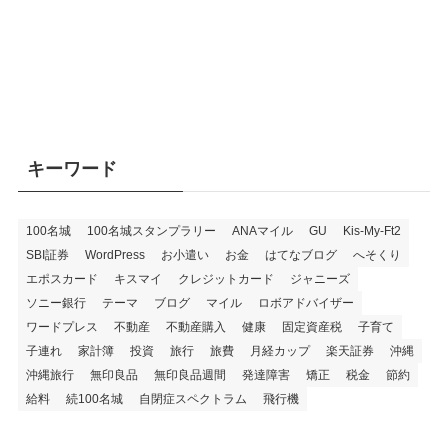
キーワード
100名城
100名城スタンプラリー
ANAマイル
GU
Kis-My-Ft2
SBI証券
WordPress
お小遣い
お金
はてなブログ
へそくり
エポスカード
キスマイ
クレジットカード
ジャニーズ
ソニー銀行
テーマ
ブログ
マイル
ロボアドバイザー
ワードプレス
不動産
不動産購入
健康
固定資産税
子育て
子連れ
家計簿
投資
旅行
旅費
月経カップ
楽天証券
沖縄
沖縄旅行
無印良品
無印良品週間
発達障害
矯正
税金
節約
給料
続100名城
自閉症スペクトラム
飛行機