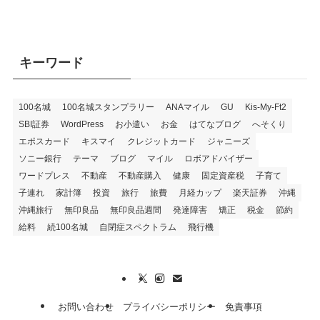
キーワード
100名城
100名城スタンプラリー
ANAマイル
GU
Kis-My-Ft2
SBI証券
WordPress
お小遣い
お金
はてなブログ
へそくり
エポスカード
キスマイ
クレジットカード
ジャニーズ
ソニー銀行
テーマ
ブログ
マイル
ロボアドバイザー
ワードプレス
不動産
不動産購入
健康
固定資産税
子育て
子連れ
家計簿
投資
旅行
旅費
月経カップ
楽天証券
沖縄
沖縄旅行
無印良品
無印良品週間
発達障害
矯正
税金
節約
給料
続100名城
自閉症スペクトラム
飛行機
お問い合わせ
プライバシーポリシー
免責事項