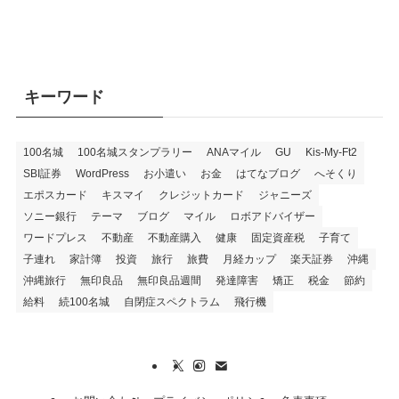
キーワード
100名城
100名城スタンプラリー
ANAマイル
GU
Kis-My-Ft2
SBI証券
WordPress
お小遣い
お金
はてなブログ
へそくり
エポスカード
キスマイ
クレジットカード
ジャニーズ
ソニー銀行
テーマ
ブログ
マイル
ロボアドバイザー
ワードプレス
不動産
不動産購入
健康
固定資産税
子育て
子連れ
家計簿
投資
旅行
旅費
月経カップ
楽天証券
沖縄
沖縄旅行
無印良品
無印良品週間
発達障害
矯正
税金
節約
給料
続100名城
自閉症スペクトラム
飛行機